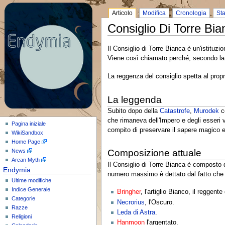
Articolo
Modifica
Cronologia
St
Consiglio Di Torre Bia
Il Consiglio di Torre Bianca è un'istituz
Viene così chiamato perché, secondo la
La reggenza del consiglio spetta al propr
La leggenda
Subito dopo della
Catastrofe
,
Murodek
ce
che rimaneva dell'Impero e degli esseri vi
Pagina iniziale
compito di preservare il sapere magico e
WikiSandbox
Home Page
News
Composizione attuale
Arcan Myth
Il Consiglio di Torre Bianca è composto 
Endymia
numero massimo è dettato dal fatto che l
Ultime modifiche
Indice Generale
Bringher
, l'artiglio Bianco, il reggente
Categorie
Necrorius
, l'Oscuro.
Razze
Leda di Astra
.
Religioni
Hanmoon
l'argentato.