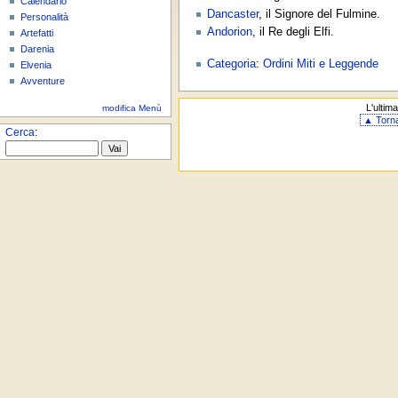
Calendario
Dancaster
, il Signore del Fulmine.
Personalità
Andorion
, il Re degli Elfi.
Artefatti
Darenia
Categoria
:
Ordini
Miti e Leggende
Elvenia
Avventure
L'ultim
modifica Menù
▲ Torn
Cerca
: