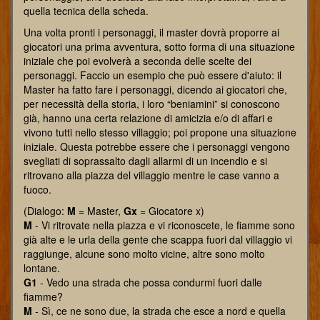
quella tecnica della scheda.
Una volta pronti i personaggi, il master dovrà proporre ai
giocatori una prima avventura, sotto forma di una situazione
iniziale che poi evolverà a seconda delle scelte dei
personaggi. Faccio un esempio che può essere d'aiuto: il
Master ha fatto fare i personaggi, dicendo ai giocatori che,
per necessità della storia, i loro “beniamini” si conoscono
già, hanno una certa relazione di amicizia e/o di affari e
vivono tutti nello stesso villaggio; poi propone una situazione
iniziale. Questa potrebbe essere che i personaggi vengono
svegliati di soprassalto dagli allarmi di un incendio e si
ritrovano alla piazza del villaggio mentre le case vanno a
fuoco.
(Dialogo:
M
= Master,
Gx
= Giocatore x)
M
- Vi ritrovate nella piazza e vi riconoscete, le fiamme sono
già alte e le urla della gente che scappa fuori dal villaggio vi
raggiunge, alcune sono molto vicine, altre sono molto
lontane.
G1
- Vedo una strada che possa condurmi fuori dalle
fiamme?
M
- Sì, ce ne sono due, la strada che esce a nord e quella