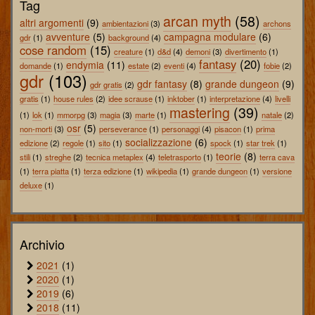
Tag
arcan myth
(58)
altri argomenti
(9)
ambientazioni
(3)
archons
avventure
(5)
campagna modulare
(6)
gdr
(1)
background
(4)
cose random
(15)
creature
(1)
d&d
(4)
demoni
(3)
divertimento
(1)
fantasy
(20)
endymia
(11)
domande
(1)
estate
(2)
eventi
(4)
fobie
(2)
gdr
(103)
gdr fantasy
(8)
grande dungeon
(9)
gdr gratis
(2)
gratis
(1)
house rules
(2)
idee scrause
(1)
inktober
(1)
interpretazione
(4)
livelli
mastering
(39)
(1)
lok
(1)
mmorpg
(3)
magia
(3)
marte
(1)
natale
(2)
osr
(5)
non-morti
(3)
perseverance
(1)
personaggi
(4)
pisacon
(1)
prima
socializzazione
(6)
edizione
(2)
regole
(1)
sito
(1)
spock
(1)
star trek
(1)
teorie
(8)
stili
(1)
streghe
(2)
tecnica metaplex
(4)
teletrasporto
(1)
terra cava
(1)
terra piatta
(1)
terza edizione
(1)
wikipedia
(1)
grande dungeon
(1)
versione
deluxe
(1)
Archivio
2021
(1)
2020
(1)
2019
(6)
2018
(11)