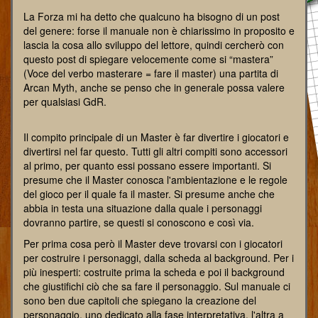
La Forza mi ha detto che qualcuno ha bisogno di un post
del genere: forse il manuale non è chiarissimo in proposito e
lascia la cosa allo sviluppo del lettore, quindi cercherò con
questo post di spiegare velocemente come si “mastera”
(Voce del verbo masterare = fare il master) una partita di
Arcan Myth, anche se penso che in generale possa valere
per qualsiasi GdR.
Il compito principale di un Master è far divertire i giocatori e
divertirsi nel far questo. Tutti gli altri compiti sono accessori
al primo, per quanto essi possano essere importanti. Si
presume che il Master conosca l'ambientazione e le regole
del gioco per il quale fa il master. Si presume anche che
abbia in testa una situazione dalla quale i personaggi
dovranno partire, se questi si conoscono e così via.
Per prima cosa però il Master deve trovarsi con i giocatori
per costruire i personaggi, dalla scheda al background. Per i
più inesperti: costruite prima la scheda e poi il background
che giustifichi ciò che sa fare il personaggio. Sul manuale ci
sono ben due capitoli che spiegano la creazione del
personaggio, uno dedicato alla fase interpretativa, l'altra a