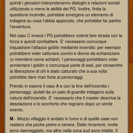
quindi i giocatori interpreteranno dialoghi e relazioni sociali
utilizzando o meno le abilità dei PG. Inoltre, finita la
questione incendio, potrebbe emergere un elemento di
indagine su cosa l'abbia appiccato, che potrebbe far partire
l'avventura.
Nel caso C invece i PG potrebbero volersi fare strada con la
forza e quindi combattere. E' necessario comunque
inquadrare l'attacco goblin mediante incendio: per esempio
potrebbero voler catturare uomini e donne da schiavizzare
(o rivendere come schiavi). I personaggi potrebbero voler
annientare i goblin o comunque parte di essi, per consentire
la liberazione di chi è stato catturato che a sua volta
potrebbe dare man forte ai personaggi.
Prendo in esame il caso A e con la fine dell'incendio i
personaggi, aiutati da un paio di guardie indagano sulla
natura dell'incendio. E' necessario che il master descriva la
desolazione e lo sconforto che regnano dopo un simile
evento.
M
- Mezzo villaggio è andato in fumo e di quelle case non
restano che poche pietre e cenere. Delle rimanenti, molte
sono danneggiate, ma altre nella zona sud sono intatte. Il