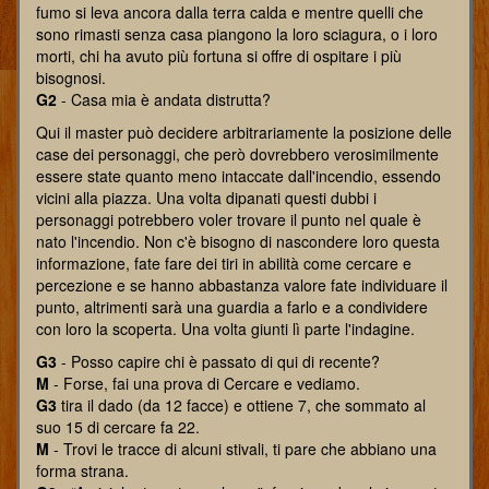
fumo si leva ancora dalla terra calda e mentre quelli che
sono rimasti senza casa piangono la loro sciagura, o i loro
morti, chi ha avuto più fortuna si offre di ospitare i più
bisognosi.
G2
- Casa mia è andata distrutta?
Qui il master può decidere arbitrariamente la posizione delle
case dei personaggi, che però dovrebbero verosimilmente
essere state quanto meno intaccate dall'incendio, essendo
vicini alla piazza. Una volta dipanati questi dubbi i
personaggi potrebbero voler trovare il punto nel quale è
nato l'incendio. Non c'è bisogno di nascondere loro questa
informazione, fate fare dei tiri in abilità come cercare e
percezione e se hanno abbastanza valore fate individuare il
punto, altrimenti sarà una guardia a farlo e a condividere
con loro la scoperta. Una volta giunti lì parte l'indagine.
G3
- Posso capire chi è passato di qui di recente?
M
- Forse, fai una prova di Cercare e vediamo.
G3
tira il dado (da 12 facce) e ottiene 7, che sommato al
suo 15 di cercare fa 22.
M
- Trovi le tracce di alcuni stivali, ti pare che abbiano una
forma strana.