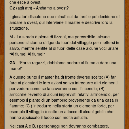
che esce a ovest.
G2
(agli atri) - Andiamo a ovest?
I giocatori discutono due minuti sul da farsi e poi decidono di
andare a ovest, qui interviene il master e descrive loro la
situazione.
M - La strada è piena di tizzoni, ma percorribile, alcune
persone si stanno dirigendo fuori dal villaggio per mettersi in
salvo, mentre sentite al di fuori delle case alcune voci urlare
“Al fiume! Al fiume!"
G3
- “Forza ragazzi, dobbiamo andare al fiume a dare una
mano!”
A questo punto il master ha di fronte diverse scelte: (A) far
fare ai giocatori le loro azioni senza introdurre altri elementi
per vedere come se la caveranno con l'incendio; (B)
arricchire l'evento di alcuni imprevisti relativi all'incendio, per
esempio il pianto di un bambino proveniente da una casa in
fiamme; (C ) introdurre nella storia un elemento forte, per
esempio il villaggio è sotto un attacco di alcuni goblin che
hanno appiccato il fuoco con molta astuzia.
Nei casi A e B, i personaggi non dovranno combattere,