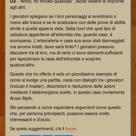
G3
- “Amici, ho trovato qualcosa”, faccio vedere le impronte
agli altri.
I giocatori spiegano se i loro personaggi si avvicinano o
meno alle tracce e se le analizzano con delle prove di abilità
simile a quella appena vista. Salta fuori che quel tipo di
calzatura appartiene all'erborista che, guarda caso, è
scomparso. L'erboristeria e casa sua sono stati danneggiati
ma ancora intatti, dove sarà finito? I giocatori possono
discutere tra di loro, ma di certo ci sono elementi sufficienti
per ispezionare la casa dell'erborista e scoprire
qualcos'altro.
Questo che ho offerto è solo un piccolissimo esempio di
come si svolge una partita, ossia con dialoghi tra i giocatori
(incluso il master), descrizioni e risoluzione delle azioni
mediante il sistema/gioco scelto, in questo caso ovviamente
Arcan Myth.
Sto pensando a come espandere argomenti come questo
che, per persona principianti, possono essere molto
interessanti e d'aiuto.
Se avete suggerimenti, c'è il
forum
.