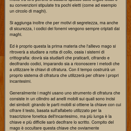
su convenzioni stipulate tra pochi eletti (come ad esempio
un circolo di maghi).
Si aggiunga inoltre che per motivi di segretezza, ma anche
di sicurezza, i codici dei fonemi vengono sempre criptati dai
maghi.
Ed è proprio questa la prima materia che l'allievo mago si
ritroverà a studiare a rotta di collo, ossia i sistemi di
crittografia: dovrà sia studiarli che praticarli, cifrando e
decifrando codici, imparando sia a riconoscere i metodi che
a utilizzare le chiavi di cifratura. Con il tempo costruirà un
proprio sistema di cifratura che utilizzerà per cifrare i propri
incantesimi.
Generalmente i maghi usano uno strumento di cifratura che
consiste in un cilindro ad anelli mobili sui quali sono incisi
dei simboli: girando le parti mobili si ottiene la chiave con cui
cifrare il testo, basata sull'alfabeto utilizzato per la
trascrizione fonetica dell'incantesimo, ma più lunga è la
chiave e più difficile sarò decifrare lo scritto. Compito del
mago è occultare questa chiave che ovviamente