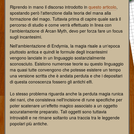
Riprendo in mano il discorso introdotto in
questo articolo
,
spostando però l'attenzione dalla teoria del mana alla
formazione del mago. Tuttavia prima di capire quale sarà il
percorso di studio e come verrà effettuato in linea con
l'ambientazione di Arcan Myth, devo per forza fare un focus
sugli incantesimi.
Nell'ambientazione di Endymia, la magia risale a un'epoca
piuttosto antica e quindi le formule degli incantesimi
vengono lanciate in un linguaggio sostanzialmente
sconosciuto. Esistono numerose teorie su questo linguaggio
ma quasi tutte convengono che potesse esistere un tempo
una versione scritta che è andata perduta e che i depositari
di questa conoscenza fossero gli antichi elfi.
Lo stesso problema riguarda anche la perduta magia runica
dei nani, che consisteva nell'incisione di rune specifiche per
poter scatenare un'effetto magico associato a un oggetto
accuratamente preparato. Tali oggetti sono tuttavia
introvabili e ne rimane soltanto una traccia tra le leggende
popolari più antiche.