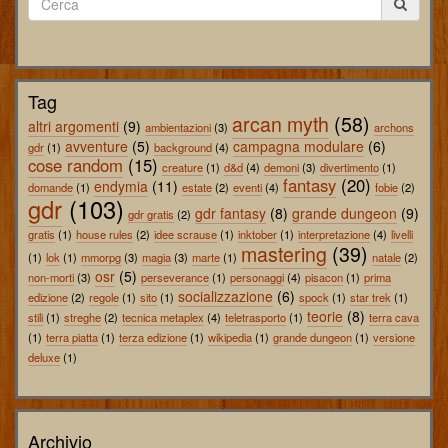
Tag
arcan myth
(58)
altri argomenti
(9)
ambientazioni
(3)
archons
avventure
(5)
campagna modulare
(6)
gdr
(1)
background
(4)
cose random
(15)
creature
(1)
d&d
(4)
demoni
(3)
divertimento
(1)
fantasy
(20)
endymia
(11)
domande
(1)
estate
(2)
eventi
(4)
fobie
(2)
gdr
(103)
gdr fantasy
(8)
grande dungeon
(9)
gdr gratis
(2)
gratis
(1)
house rules
(2)
idee scrause
(1)
inktober
(1)
interpretazione
(4)
livelli
mastering
(39)
(1)
lok
(1)
mmorpg
(3)
magia
(3)
marte
(1)
natale
(2)
osr
(5)
non-morti
(3)
perseverance
(1)
personaggi
(4)
pisacon
(1)
prima
socializzazione
(6)
edizione
(2)
regole
(1)
sito
(1)
spock
(1)
star trek
(1)
teorie
(8)
stili
(1)
streghe
(2)
tecnica metaplex
(4)
teletrasporto
(1)
terra cava
(1)
terra piatta
(1)
terza edizione
(1)
wikipedia
(1)
grande dungeon
(1)
versione
deluxe
(1)
Archivio