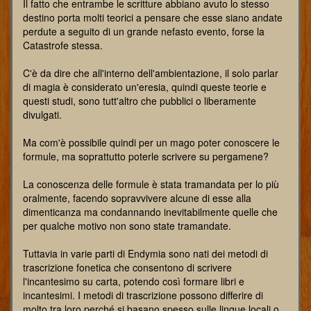
Il fatto che entrambe le scritture abbiano avuto lo stesso
destino porta molti teorici a pensare che esse siano andate
perdute a seguito di un grande nefasto evento, forse la
Catastrofe stessa.
C'è da dire che all'interno dell'ambientazione, il solo parlar
di magia è considerato un'eresia, quindi queste teorie e
questi studi, sono tutt'altro che pubblici o liberamente
divulgati.
Ma com'è possibile quindi per un mago poter conoscere le
formule, ma soprattutto poterle scrivere su pergamene?
La conoscenza delle formule è stata tramandata per lo più
oralmente, facendo sopravvivere alcune di esse alla
dimenticanza ma condannando inevitabilmente quelle che
per qualche motivo non sono state tramandate.
Tuttavia in varie parti di Endymia sono nati dei metodi di
trascrizione fonetica che consentono di scrivere
l'incantesimo su carta, potendo così formare libri e
incantesimi. I metodi di trascrizione possono differire di
molto tra loro perché si basano spesso sulle lingue locali o