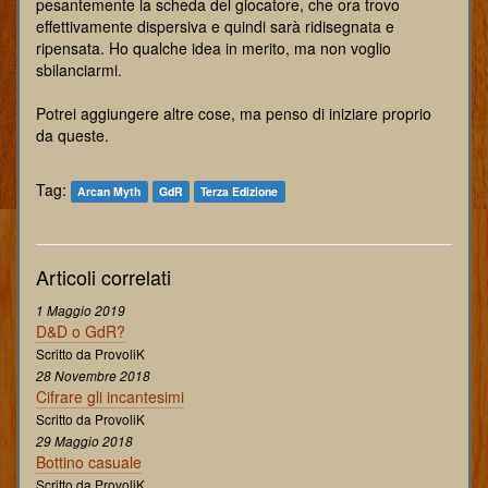
pesantemente la scheda del giocatore, che ora trovo
effettivamente dispersiva e quindi sarà ridisegnata e
ripensata. Ho qualche idea in merito, ma non voglio
sbilanciarmi.
Potrei aggiungere altre cose, ma penso di iniziare proprio
da queste.
Tag:
Arcan Myth
GdR
Terza Edizione
Articoli correlati
1 Maggio 2019
D&D o GdR?
Scritto da ProvoliK
28 Novembre 2018
Cifrare gli incantesimi
Scritto da ProvoliK
29 Maggio 2018
Bottino casuale
Scritto da ProvoliK