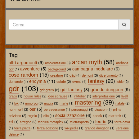
Tag
arcan myth
(58)
altri argomenti
(9)
ambientazioni
(3)
archons
avventure
(5)
campagna modulare
(6)
gdr
(1)
background
(4)
cose random
(15)
creature
(1)
d&d
(4)
demoni
(3)
divertimento
(1)
fantasy
(20)
endymia
(11)
domande
(1)
estate
(2)
eventi
(4)
fobie
(2)
gdr
(103)
gdr fantasy
(8)
grande dungeon
(9)
gdr gratis
(2)
gratis
(1)
house rules
(2)
idee scrause
(1)
inktober
(1)
interpretazione
(4)
livelli
mastering
(39)
(1)
lok
(1)
mmorpg
(3)
magia
(3)
marte
(1)
natale
(2)
osr
(5)
non-morti
(3)
perseverance
(1)
personaggi
(4)
pisacon
(1)
prima
socializzazione
(6)
edizione
(2)
regole
(1)
sito
(1)
spock
(1)
star trek
(1)
teorie
(8)
stili
(1)
streghe
(2)
tecnica metaplex
(4)
teletrasporto
(1)
terra cava
(1)
terra piatta
(1)
terza edizione
(1)
wikipedia
(1)
grande dungeon
(1)
versione
deluxe
(1)