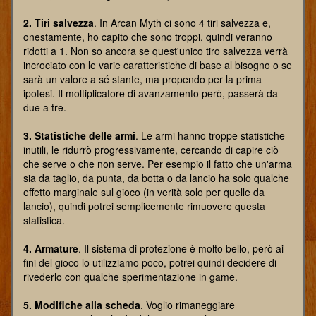
2. Tiri salvezza
. In Arcan Myth ci sono 4 tiri salvezza e,
onestamente, ho capito che sono troppi, quindi veranno
ridotti a 1. Non so ancora se quest'unico tiro salvezza verrà
incrociato con le varie caratteristiche di base al bisogno o se
sarà un valore a sé stante, ma propendo per la prima
ipotesi. Il moltiplicatore di avanzamento però, passerà da
due a tre.
3. Statistiche delle armi
. Le armi hanno troppe statistiche
inutili, le ridurrò progressivamente, cercando di capire ciò
che serve o che non serve. Per esempio il fatto che un'arma
sia da taglio, da punta, da botta o da lancio ha solo qualche
effetto marginale sul gioco (in verità solo per quelle da
lancio), quindi potrei semplicemente rimuovere questa
statistica.
4. Armature
. Il sistema di protezione è molto bello, però ai
fini del gioco lo utilizziamo poco, potrei quindi decidere di
rivederlo con qualche sperimentazione in game.
5. Modifiche alla scheda
. Voglio rimaneggiare