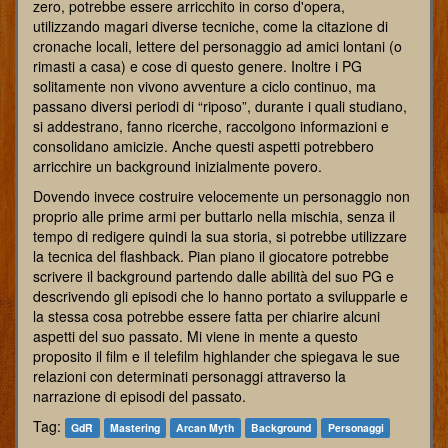
zero, potrebbe essere arricchito in corso d'opera,
utilizzando magari diverse tecniche, come la citazione di
cronache locali, lettere del personaggio ad amici lontani (o
rimasti a casa) e cose di questo genere. Inoltre i PG
solitamente non vivono avventure a ciclo continuo, ma
passano diversi periodi di “riposo”, durante i quali studiano,
si addestrano, fanno ricerche, raccolgono informazioni e
consolidano amicizie. Anche questi aspetti potrebbero
arricchire un background inizialmente povero.
Dovendo invece costruire velocemente un personaggio non
proprio alle prime armi per buttarlo nella mischia, senza il
tempo di redigere quindi la sua storia, si potrebbe utilizzare
la tecnica del flashback. Pian piano il giocatore potrebbe
scrivere il background partendo dalle abilità del suo PG e
descrivendo gli episodi che lo hanno portato a svilupparle e
la stessa cosa potrebbe essere fatta per chiarire alcuni
aspetti del suo passato. Mi viene in mente a questo
proposito il film e il telefilm highlander che spiegava le sue
relazioni con determinati personaggi attraverso la
narrazione di episodi del passato.
Tag:
GdR
Mastering
Arcan Myth
Background
Personaggi