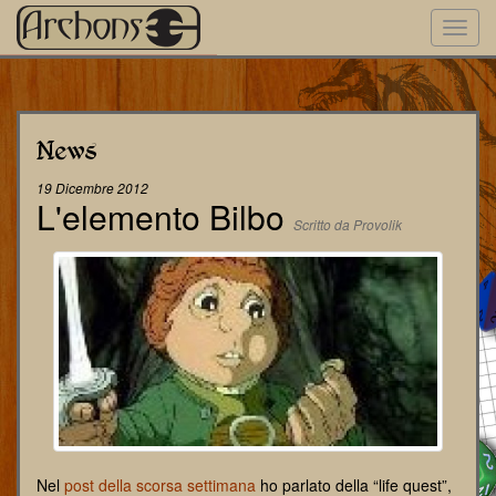
Toggl
navig
News
19 Dicembre 2012
L'elemento Bilbo
Scritto da Provolik
Nel
post della scorsa settimana
ho parlato della “life quest”,