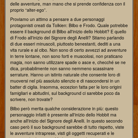
delle avventure, man mano che si prende confidenza con il
proprio “alter-ego”.
Proviamo un attimo a pensare a due personaggi
protagonisti creati da Tolkien: Bilbo e Frodo. Quale potrebbe
essere il background di Bilbo all'inizio dello Hobbit? E quello
di Frodo all'inizio del Signore degli Anelli? Stiamo parlando
di due esseri minuscoli, piuttosto benestanti, dediti a una
vita rurale e al cibo. Non sono di certo avvezzi ad avventure
in terre lontane, non sono forti e muscolosi, non praticano
magia, non sanno utilizzare spade o asce e, checché se ne
dica, probabilmente non sanno nemmeno scassinare
serrature. Hanno un istinto naturale che consente loro di
muoversi nel più assoluto silenzio e di nascondersi in un
batter di ciglia. Insomma, eccezion fatta per le loro origini
famigliari e abitudini, sul background ci sarebbe poco da
scrivere, non trovate?
Bilbo però merita qualche considerazione in più: questo
personaggio infatti è presente all'inizio dello Hobbit ma
anche all'inizio del Signore degli Anelli. In questo secondo
caso però il suo background sarebbe di tutto rispetto, viste
le avventure intraprese, visti gli oggetti recuperati e le