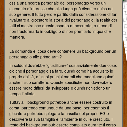
ossia una ricerca personale del personaggio verso un
elemento d'interesse che alla lunga può divenire unico nel
suo genere. Il tutto però è partito dalla considerazione di far
rivalutare al giocatore la storia del personaggio: la realtà dei
fatti ci mostra che questo aspetto è trascurato, a meno di
non trasformarlo in obbligo o di non premiarlo in qualche
maniera.
La domanda è: cosa deve contenere un background per un
personaggio alle prime armi?
In soldoni dovrebbe “giustificare” sostanzialmente due cose:
ciò che il personaggio sa fare, quindi come ha acquisito le
proprie abilità, e i suoi principi morali che modellano quindi
anche il suo carattere. Queste specifiche non dovrebbero
essere molto difficili da sviluppare e quindi richiedono un
tempo limitato.
Tuttavia il background potrebbe anche essere costruito in
corsa, partendo comunque da una base: per esempio il
giocatore potrebbe spiegare la nascita del proprio PG e
descrivere la sua famiglia e l'ambiente in cui è cresciuto. Il
resto del background può essere compilato durante il corso