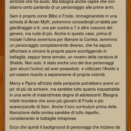
amicizie che ha avuto. Ma bisogna anche capire che non
stiamo certo parlando di un personaggio alle prime armi.
Sam è proprio come Bilbo e Frodo. Immaginandolo in una
scheda di Arcan Myth, potremmo concedergli un'ablità per
giardinaggio a 9, una per cucina a 7 e altre cosucce del
genere, ma nulla di più. Anche in questo caso, prima di
iniziale l'ultima avventura per liberare la Contea, avremmo
un personaggio completamente diverso, che ha saputo
affrontare e vincere le proprie paure sconfiggendo in
battaglia, seppur bene armato, un mostro della caratura di
Shelob. Non solo: è stato anche uno dei due personaggi
(per alcuni l'unico) ad aver posseduto e utilizzato l'Anello e
poi essere riuscito a separarsene di propria volontà.
Merry e Pipino all'inizio delle peripezie potrebbero avere un
po' di più da scrivere, ma sarebbe tutto quanto inquadrabile
in una serie di malandrinate degne di adolescenti: Bisogna
infatti ricordare che sono più giovani di Frodo e più
scavezzacollo di Sam. Anche il loro curriculum prima della
liberazione della contea sarebbe di tutto rispetto,
considerando le battaglie intraprese.
Ecco che quindi il background di personaggi che iniziano da