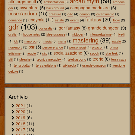
arcan myth
(58)
altri argomenti
(9)
ambientazioni
(3)
archons
avventure
(5)
campagna modulare
(6)
gdr
(1)
background
(4)
cose random
(15)
creature
(1)
d&d
(4)
demoni
(3)
divertimento
(1)
fantasy
(20)
endymia
(11)
domande
(1)
estate
(2)
eventi
(4)
fobie
(2)
gdr
(103)
gdr fantasy
(8)
grande dungeon
(9)
gdr gratis
(2)
gratis
(1)
house rules
(2)
idee scrause
(1)
inktober
(1)
interpretazione
(4)
livelli
mastering
(39)
(1)
lok
(1)
mmorpg
(3)
magia
(3)
marte
(1)
natale
(2)
osr
(5)
non-morti
(3)
perseverance
(1)
personaggi
(4)
pisacon
(1)
prima
socializzazione
(6)
edizione
(2)
regole
(1)
sito
(1)
spock
(1)
star trek
(1)
teorie
(8)
stili
(1)
streghe
(2)
tecnica metaplex
(4)
teletrasporto
(1)
terra cava
(1)
terra piatta
(1)
terza edizione
(1)
wikipedia
(1)
grande dungeon
(1)
versione
deluxe
(1)
Archivio
2021
(1)
2020
(1)
2019
(6)
2018
(11)
2017
(13)